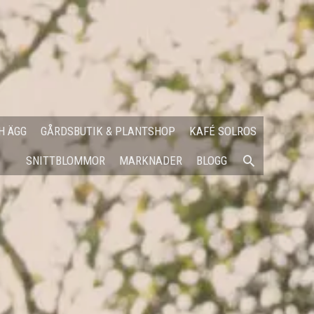
H ÄGG
GÅRDSBUTIK & PLANTSHOP
KAFÉ SOLROS
SÖK
SNITTBLOMMOR
MARKNADER
BLOGG