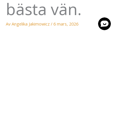
bästa vän.
Av
Angelika Jakimowicz
/
6 mars, 2026
Detta är min trogna följeslagare och bästa vän Valle.
Hon är med mig varje dag, både när solen skiner och när vi
måste klampa genom lera och rusk.
I hela sitt liv har hon fått vara en del av djuren och arbetet
på gården.
Detta har gett henne en fantastisk känsla och lyhördhet till
de andra djuren.
Jag är så tacksam att jag får dela varje dag med min fina
hund Valle. <3