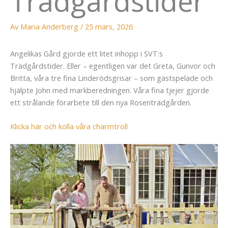
Trädgårdstider
Av
Maria Anderberg
/
25 mars, 2026
Angelikas Gård gjorde ett litet inhopp i SVT:s
Trädgårdstider. Eller – egentligen var det Greta, Gunvor och
Britta, våra tre fina Linderödsgrisar – som gästspelade och
hjälpte John med markberedningen. Våra fina tjejer gjorde
ett strålande förarbete till den nya Rosenträdgården.
Klicka här och kolla våra charmtroll