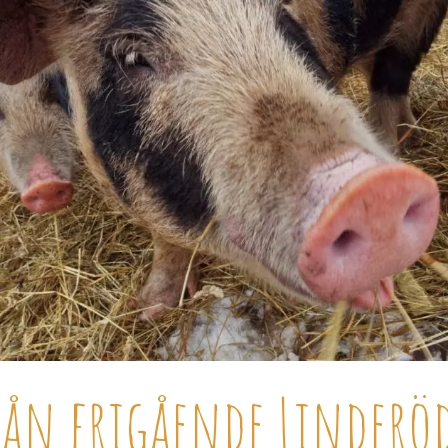
rån frigående Linderö