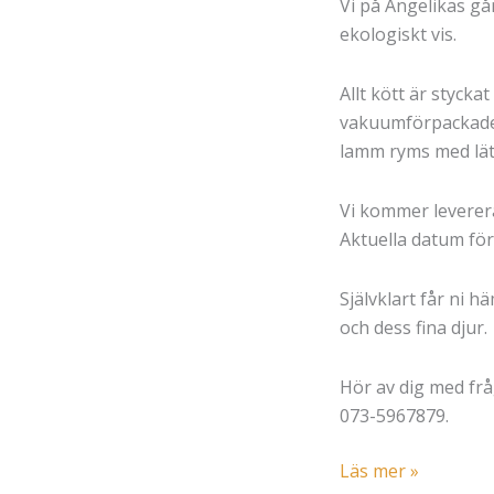
Vi på Angelikas gå
ekologiskt vis.
Allt kött är styckat
vakuumförpackade, v
lamm ryms med lätth
Vi kommer leverera
Aktuella datum fö
Självklart får ni 
och dess fina djur.
Hör av dig med frå
073-5967879.
Dags
Läs mer »