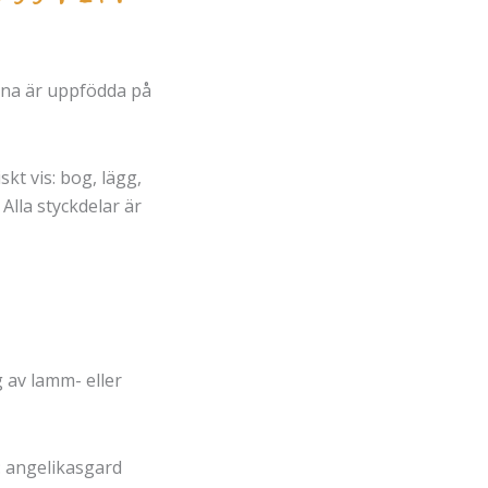
arna är uppfödda på
kt vis: bog, lägg,
. Alla styckdelar är
 av lamm- eller
: angelikasgard