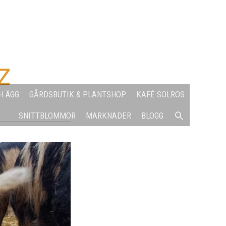
z
H ÄGG
GÅRDSBUTIK & PLANTSHOP
KAFÉ SOLROS
SÖK
SNITTBLOMMOR
MARKNADER
BLOGG