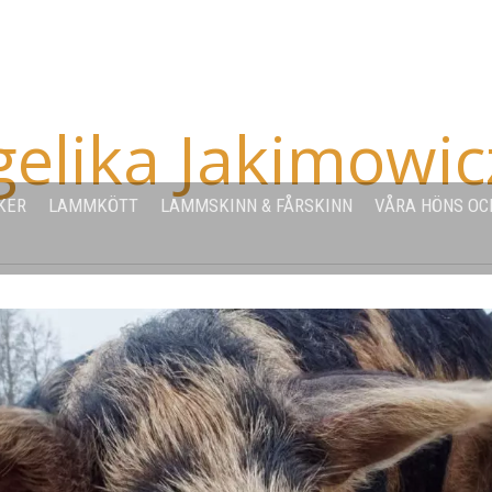
elika Jakimowic
KER
LAMMKÖTT
LAMMSKINN & FÅRSKINN
VÅRA HÖNS OC