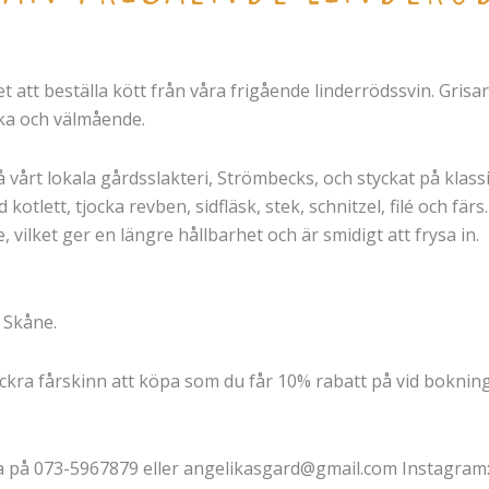
t att beställa kött från våra frigående linderrödssvin. Gris
iska och välmående.
 vårt lokala gårdsslakteri, Strömbecks, och styckat på klassis
 kotlett, tjocka revben, sidfläsk, stek, schnitzel, filé och färs
vilket ger en längre hållbarhet och är smidigt att frysa in.
 Skåne.
kra fårskinn att köpa som du får 10% rabatt på vid bokning
da på 073-5967879 eller angelikasgard@gmail.com Instagram