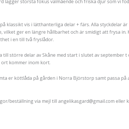
rd lägger största fokus välmående och friska djur som vi fö
 på klassikt vis i lätthanterliga delar + färs. Alla styckdelar är
ilket ger en längre hållbarhet och är smidigt att frysa in. K
et i en till två fryslådor.
 till större delar av Skåne med start i slutet av september 
r ort kommer inom kort.
hämta er köttlåda på gården i Norra Björstorp samt passa på
gor/beställning via mejl till angelikasgard@gmail.com eller