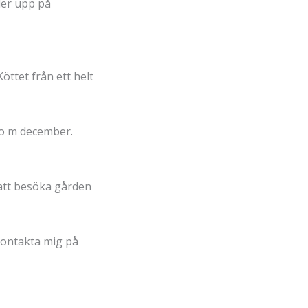
der upp på
öttet från ett helt
t o m december.
 att besöka gården
 kontakta mig på