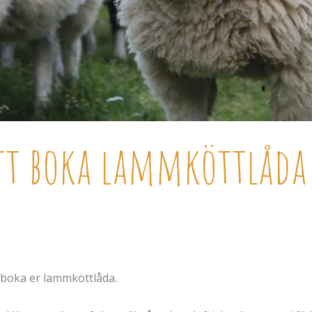
tt boka lammköttlåda
 boka er lammköttlåda.