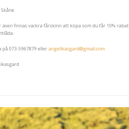
 Skåne.
ven finnas vackra fårskinn att köpa som du får 10% rabatt
ttlåda.
da på 073-5967879 eller
angelikasgard@gmail.com
likasgard