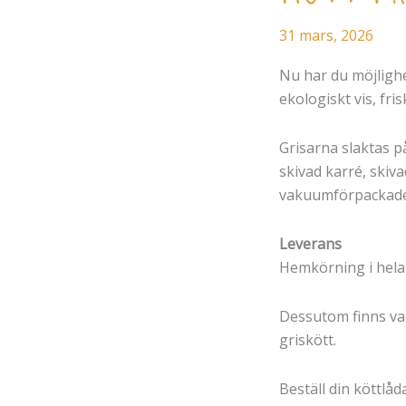
31 mars, 2026
Nu har du möjlighe
ekologiskt vis, fr
Grisarna slaktas på
skivad karré, skivad
vakuumförpackade, 
Leverans
Hemkörning i hela
Dessutom finns vac
griskött.
Beställ din köttlå