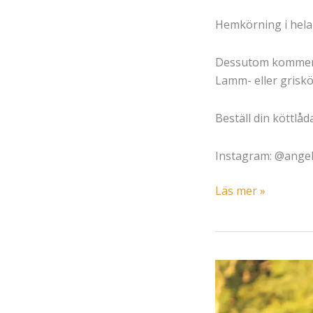
Hemkörning i hela
Dessutom kommer ä
Lamm- eller griskö
Beställ din köttlå
Instagram: @ange
Kött
Läs mer »
från
frigående
Linderödssvin