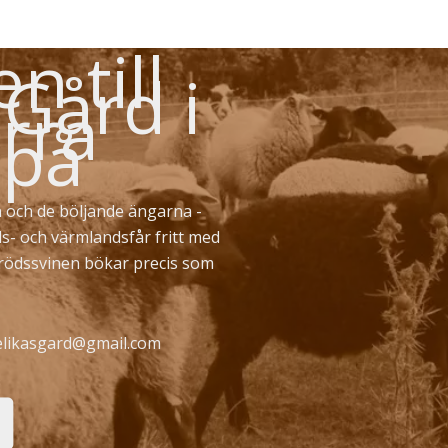
 till
 Gård i
rra
 på
 och de böljande ängarna -
ds- och värmlandsfår fritt med
erödssvinen bökar precis som
likasgard@gmail.com