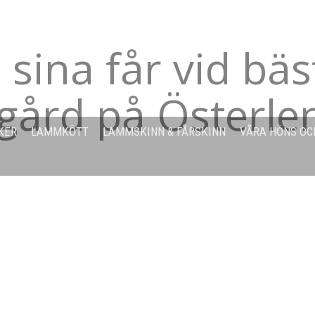
sina får vid bäs
 gård på Österle
KER
LAMMKÖTT
LAMMSKINN & FÅRSKINN
VÅRA HÖNS OC