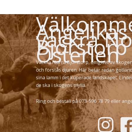
Välkommen
Angelikas
vackra No
Björstorp
Österlen
Vackra Norra Björstorp, omgivet av skogen
och förstås djuren. Här betar redan gotlan
sina lamm i det kuperade landskapet. Lind
de ska i skogens mylla.
Ring och beställ på 073-596 78 79 eller
ange