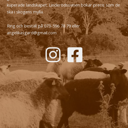
kuperade landskapet. Linderödssvinen bökar precis som de
ska i skogens mylla.
Ring och beställ på 073-596 78 79 eller
angelikasgard@gmail.com