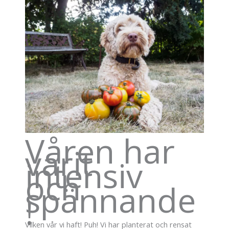
Våren har
varit
intensiv
och
spännande
!
Vilken vår vi haft! Puh! Vi har planterat och rensat