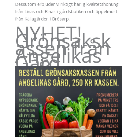
Dessutom erbjuder vi riktigt härlig kvalitetshonung
från Linas och Binas i gårdsbutiken och äppelmust
från Källagården i Brösarp.
NYHET!
Grönsaksk
assen från
Angelikas
Gård.