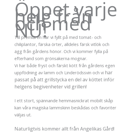
Öppet varje
helg från
och med
NU!
Till premiären har vi fyllt på med tomat- och
chiliplantor, färska örter, alldeles färsk vitlök och
ägg från gårdens hönor. Och vi kommer fylla på
efterhand som grönsakerna mognar.
Vi har både fryst och färskt kött från gårdens egen
har
uppfödning av lamm och Linderödssvin och vi
passat på att grillstycka en del av köttet inför
helgens begivenheter vid grillen!
I ett stort, spännande hemmasnickrat mobilt skåp
kan våra magiska lammskinn beskådas och favoriter
väljas ut.
Naturligtvis kommer allt från Angelikas Gård!