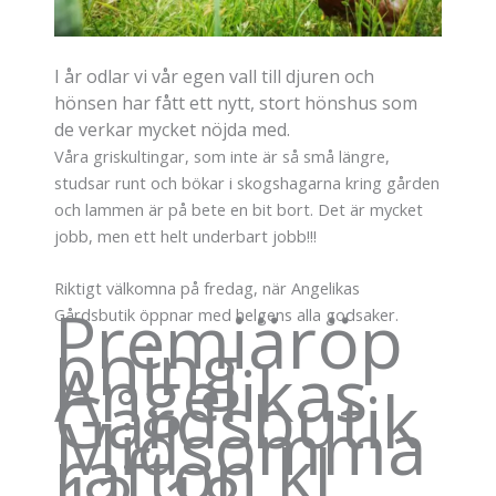
I år odlar vi vår egen vall till djuren och
hönsen har fått ett nytt, stort hönshus som
de verkar mycket nöjda med.
Våra griskultingar, som inte är så små längre,
studsar runt och bökar i skogshagarna kring gården
och lammen är på bete en bit bort. Det är mycket
jobb, men ett helt underbart jobb!!!
Riktigt välkomna på fredag, när Angelikas
Premiäröp
Gårdsbutik öppnar med helgens alla godsaker.
pning
Angelikas
Gårdsbutik
Midsomma
rafton kl