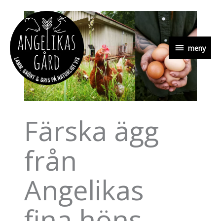
Hoppa
till
innehåll
meny
meny
Färska ägg
från
Angelikas
fina höns