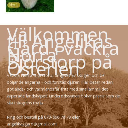
Välkommen
till Angelikas
Gård i vackra
Norra
Björstorp på
Österlen
Vackra Norra Björstorp, omgivet av skogen och de
böljande ängarna - och förstås djuren. Här betar redan
gotlands- och värmlandsfår fritt med sina lamm i det
kuperade landskapet. Linderödssvinen bökar precis som de
ska i skogens mylla.
Ring och beställ på 073-596 78 79 eller
angelikasgard@gmail.com