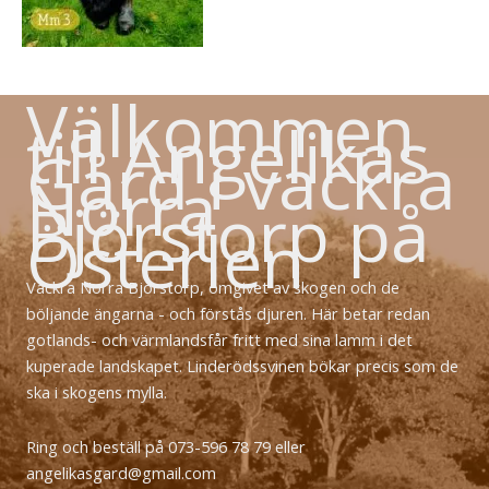
Välkommen
till Angelikas
Gård i vackra
Norra
Björstorp på
Österlen
Vackra Norra Björstorp, omgivet av skogen och de
böljande ängarna - och förstås djuren. Här betar redan
gotlands- och värmlandsfår fritt med sina lamm i det
kuperade landskapet. Linderödssvinen bökar precis som de
ska i skogens mylla.
Ring och beställ på 073-596 78 79 eller
angelikasgard@gmail.com