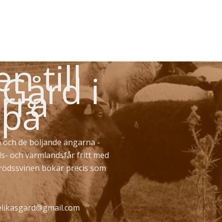
 till
 Gård i
rra
 på
 och de böljande ängarna -
ds- och värmlandsfår fritt med
erödssvinen bökar precis som
likasgard@gmail.com