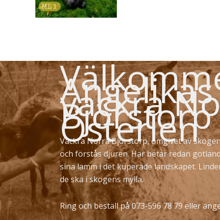
Välkommen
Angelikas
vackra No
Björstorp
Österlen
Vackra Norra Björstorp, omgivet av skogen
och förstås djuren. Här betar redan gotlan
sina lamm i det kuperade landskapet. Lind
de ska i skogens mylla.
Ring och beställ på 073-596 78 79 eller
ange