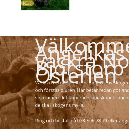
Välkommen
Angelikas
vackra No
Björstorp
Österlen
Vackra Norra Björstorp, omgivet av skogen
och förstås djuren. Här betar redan gotlan
sina lamm i det kuperade landskapet. Lind
de ska i skogens mylla.
Ring och beställ på 073-596 78 79 eller
ange