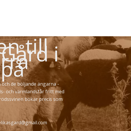
 till
 Gård i
rra
 på
 och de böljande ängarna -
ds- och värmlandsfår fritt med
erödssvinen bökar precis som
likasgard@gmail.com