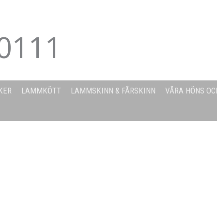
0111
KER
LAMMKÖTT
LAMMSKINN & FÅRSKINN
VÅRA HÖNS OC