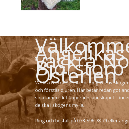
Välkommen
Angelikas
vackra No
Björstorp
Österlen
Vackra Norra Björstorp, omgivet av skogen
och förstås djuren. Här betar redan gotlan
sina lamm i det kuperade landskapet. Lind
de ska i skogens mylla.
Ring och beställ på 073-596 78 79 eller
ange