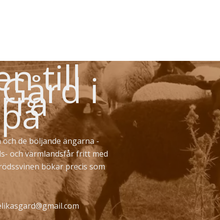
 till
 Gård i
rra
 på
 och de böljande ängarna -
ds- och värmlandsfår fritt med
erödssvinen bökar precis som
likasgard@gmail.com