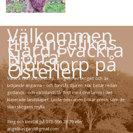
Välkommen
till Angelikas
Gård i vackra
Norra
Björstorp på
Österlen
Vackra Norra Björstorp, omgivet av skogen och de
böljande ängarna - och förstås djuren. Här betar redan
gotlands- och värmlandsfår fritt med sina lamm i det
kuperade landskapet. Linderödssvinen bökar precis som de
ska i skogens mylla.
Ring och beställ på 073-596 78 79 eller
angelikasgard@gmail.com