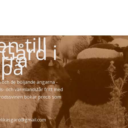
 till
 Gård i
rra
 på
 och de böljande ängarna -
ds- och värmlandsfår fritt med
erödssvinen bökar precis som
likasgard@gmail.com