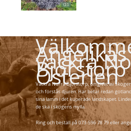
Välkommen
Angelikas
vackra No
Björstorp
Österlen
Vackra Norra Björstorp, omgivet av skogen
och förstås djuren. Här betar redan gotlan
sina lamm i det kuperade landskapet. Lind
de ska i skogens mylla.
Ring och beställ på 073-596 78 79 eller
ange