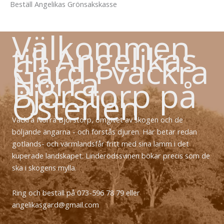
Beställ Angelikas Grönsakskasse
Välkommen
till Angelikas
Gård i vackra
Norra
Björstorp på
Österlen
Vackra Norra Björstorp, omgivet av skogen och de
böljande ängarna - och förstås djuren. Här betar redan
gotlands- och värmlandsfår fritt med sina lamm i det
kuperade landskapet. Linderödssvinen bökar precis som de
ska i skogens mylla.
Ring och beställ på 073-596 78 79 eller
angelikasgard@gmail.com