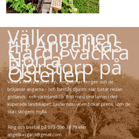
Välkommen
till Angelikas
Gård i vackra
Norra
Björstorp på
Österlen
Vackra Norra Björstorp, omgivet av skogen och de
böljande ängarna - och förstås djuren. Här betar redan
gotlands- och värmlandsfår fritt med sina lamm i det
kuperade landskapet. Linderödssvinen bökar precis som de
ska i skogens mylla.
Ring och beställ på 073-596 78 79 eller
angelikasgard@gmail.com