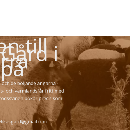
 till
 Gård i
rra
 på
 och de böljande ängarna -
ds- och värmlandsfår fritt med
erödssvinen bökar precis som
likasgard@gmail.com