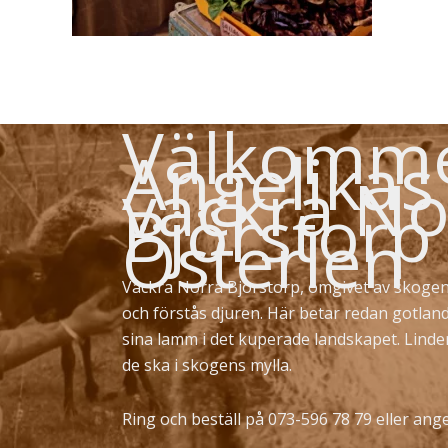
Välkommen
Angelikas
vackra No
Björstorp
Österlen
Vackra Norra Björstorp, omgivet av skogen
och förstås djuren. Här betar redan gotlan
sina lamm i det kuperade landskapet. Lind
de ska i skogens mylla.
Ring och beställ på 073-596 78 79 eller
ange