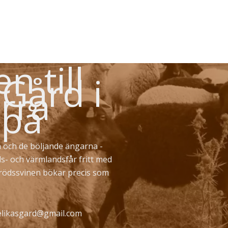
 till
 Gård i
rra
 på
 och de böljande ängarna -
ds- och värmlandsfår fritt med
erödssvinen bökar precis som
likasgard@gmail.com