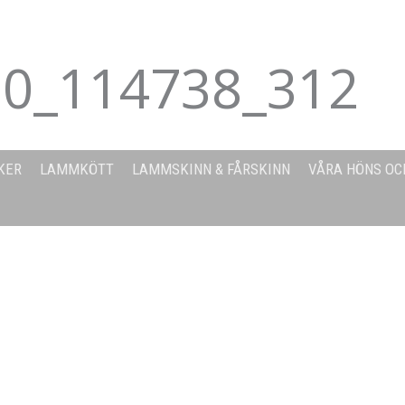
0_114738_312
KER
LAMMKÖTT
LAMMSKINN & FÅRSKINN
VÅRA HÖNS OC