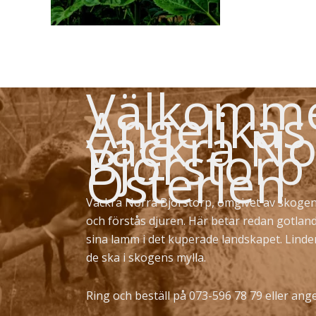
Välkommen
Angelikas
vackra No
Björstorp
Österlen
Vackra Norra Björstorp, omgivet av skogen
och förstås djuren. Här betar redan gotlan
sina lamm i det kuperade landskapet. Lind
de ska i skogens mylla.
Ring och beställ på 073-596 78 79 eller
ange