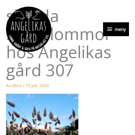
Hoppa
skörda
till
innehåll
snittblommor
meny
meny
hos Angelikas
gård 307
Av
ebra
/
19 juli, 2023