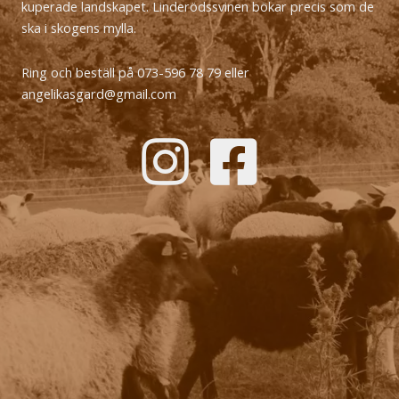
kuperade landskapet. Linderödssvinen bökar precis som de
ska i skogens mylla.
Ring och beställ på 073-596 78 79 eller
angelikasgard@gmail.com