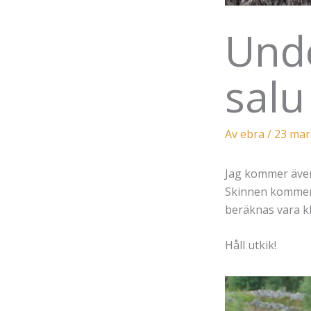
Unde
salu
Av
ebra
/
23 mar
Jag kommer även 
Skinnen kommer a
beräknas vara k
Håll utkik!