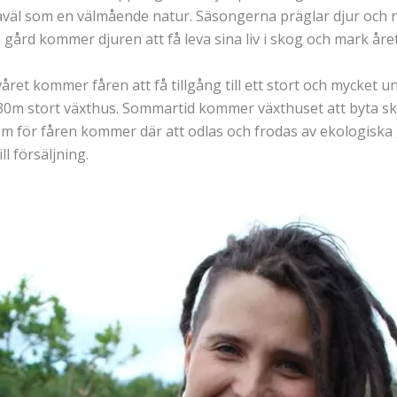
såväl som en välmående natur. Säsongerna präglar djur och
 gård kommer djuren att få leva sina liv i skog och mark åre
året kommer fåren att få tillgång till ett stort och mycket un
30m stort växthus. Sommartid kommer växthuset att byta s
 hem för fåren kommer där att odlas och frodas av ekologisk
l försäljning.