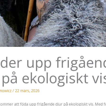
öder upp frigåen
 på ekologiskt vi
imowicz
/
22 mars, 2026
ommer att föda upp frigående djur på ekologiskt vis. Med f