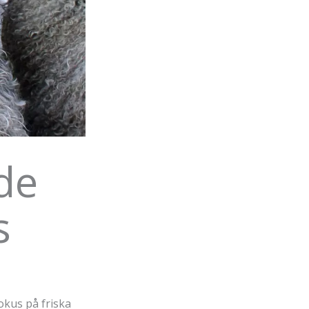
de
s
okus på friska