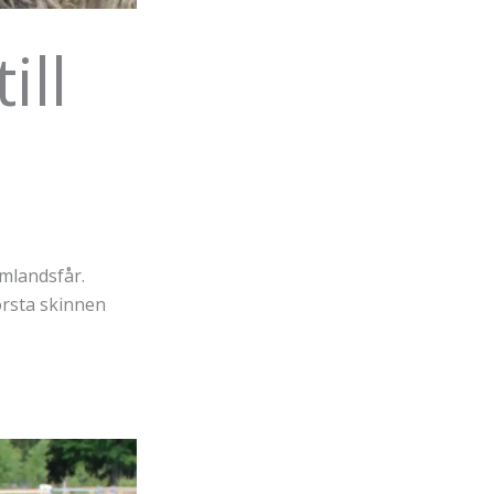
ill
rmlandsfår.
örsta skinnen