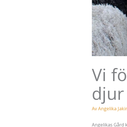
Vi f
djur
Av
Angelika Jak
Angelikas Gård k