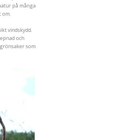
 natur på många
t om.
ikt vindskydd.
kepnad och
a grönsaker som