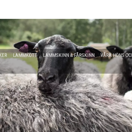
KER
LAMMKÖTT
LAMMSKINN & FÅRSKINN
VÅRA HÖNS OC