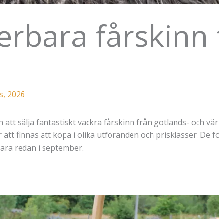
rbara fårskinn t
s, 2026
att sälja fantastiskt vackra fårskinn från gotlands- och vä
tt finnas att köpa i olika utföranden och prisklasser. De f
lara redan i september.