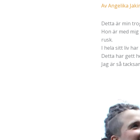
Av
Angelika Jak
Detta är min tro
Hon är med mig 
rusk.
I hela sitt liv h
Detta har gett h
Jag är så tacksam