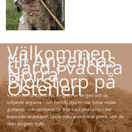
Välkommen
till Angelikas
Gård i vackra
Norra
Björstorp på
Österlen
Vackra Norra Björstorp, omgivet av skogen och de
böljande ängarna - och förstås djuren. Här betar redan
gotlands- och värmlandsfår fritt med sina lamm i det
kuperade landskapet. Linderödssvinen bökar precis som de
ska i skogens mylla.