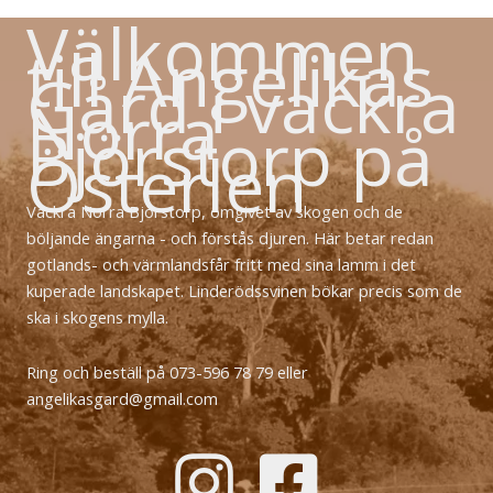
Välkommen
till Angelikas
Gård i vackra
Norra
Björstorp på
Österlen
Vackra Norra Björstorp, omgivet av skogen och de
böljande ängarna - och förstås djuren. Här betar redan
gotlands- och värmlandsfår fritt med sina lamm i det
kuperade landskapet. Linderödssvinen bökar precis som de
ska i skogens mylla.
Ring och beställ på 073-596 78 79 eller
angelikasgard@gmail.com