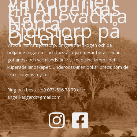
Välkommen
till Angelikas
Gård i vackra
Norra
Björstorp på
Österlen
Vackra Norra Björstorp, omgivet av skogen och de
böljande ängarna - och förstås djuren. Här betar redan
gotlands- och värmlandsfår fritt med sina lamm i det
kuperade landskapet. Linderödssvinen bökar precis som de
ska i skogens mylla.
Ring och beställ på 073-596 78 79 eller
angelikasgard@gmail.com