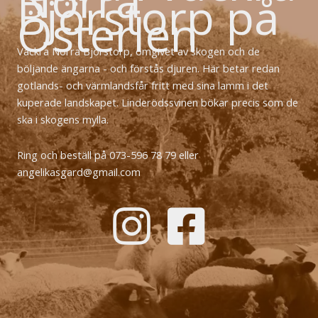
Norra
Björstorp på
Österlen
Vackra Norra Björstorp, omgivet av skogen och de
böljande ängarna - och förstås djuren. Här betar redan
gotlands- och värmlandsfår fritt med sina lamm i det
kuperade landskapet. Linderödssvinen bökar precis som de
ska i skogens mylla.
Ring och beställ på 073-596 78 79 eller
angelikasgard@gmail.com