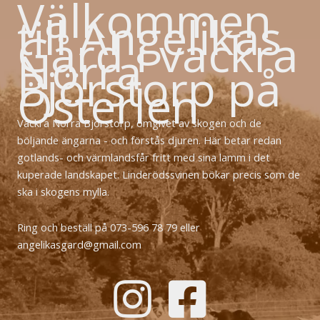
Välkommen
till Angelikas
Gård i vackra
Norra
Björstorp på
Österlen
Vackra Norra Björstorp, omgivet av skogen och de
böljande ängarna - och förstås djuren. Här betar redan
gotlands- och värmlandsfår fritt med sina lamm i det
kuperade landskapet. Linderödssvinen bökar precis som de
ska i skogens mylla.
Ring och beställ på 073-596 78 79 eller
angelikasgard@gmail.com