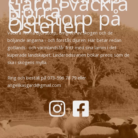
Gård i vackra
Norra
Björstorp på
Österlen
Vackra Norra Björstorp, omgivet av skogen och de
böljande ängarna - och förstås djuren. Här betar redan
gotlands- och värmlandsfår fritt med sina lamm i det
kuperade landskapet. Linderödssvinen bökar precis som de
ska i skogens mylla.
Ring och beställ på 073-596 78 79 eller
angelikasgard@gmail.com