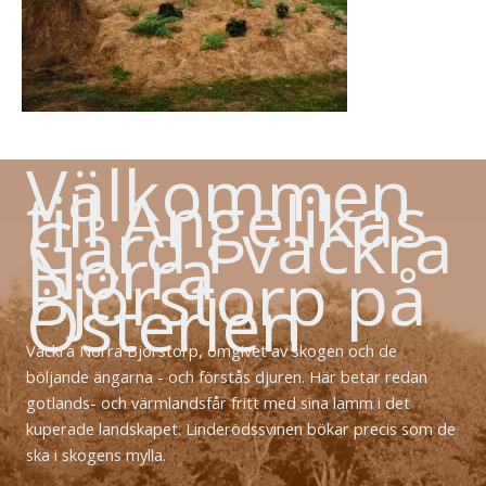
Välkommen
till Angelikas
Gård i vackra
Norra
Björstorp på
Österlen
Vackra Norra Björstorp, omgivet av skogen och de
böljande ängarna - och förstås djuren. Här betar redan
gotlands- och värmlandsfår fritt med sina lamm i det
kuperade landskapet. Linderödssvinen bökar precis som de
ska i skogens mylla.