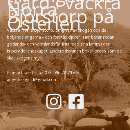
Gård i vackra
Norra
Björstorp på
Österlen
Vackra Norra Björstorp, omgivet av skogen och de
böljande ängarna - och förstås djuren. Här betar redan
gotlands- och värmlandsfår fritt med sina lamm i det
kuperade landskapet. Linderödssvinen bökar precis som de
ska i skogens mylla.
Ring och beställ på 073-596 78 79 eller
angelikasgard@gmail.com