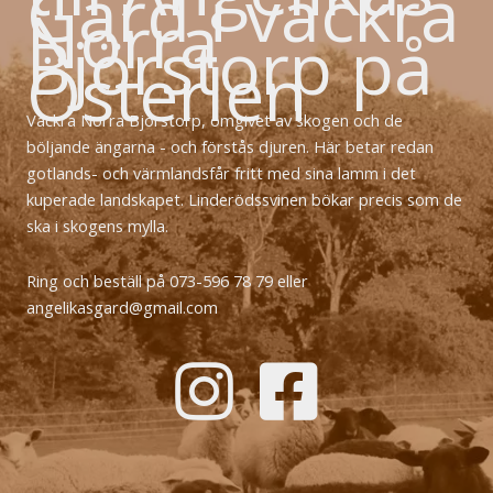
Gård i vackra
Norra
Björstorp på
Österlen
Vackra Norra Björstorp, omgivet av skogen och de
böljande ängarna - och förstås djuren. Här betar redan
gotlands- och värmlandsfår fritt med sina lamm i det
kuperade landskapet. Linderödssvinen bökar precis som de
ska i skogens mylla.
Ring och beställ på 073-596 78 79 eller
angelikasgard@gmail.com