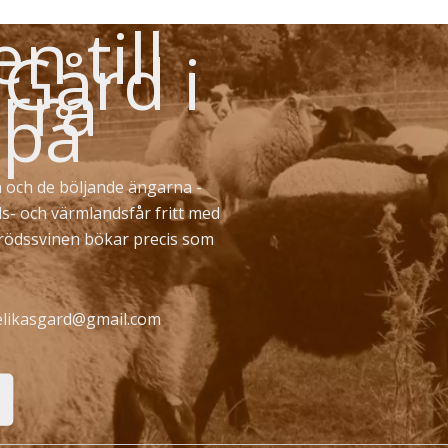
 till
 Gård i
rra
 på
 och de böljande ängarna -
ds- och värmlandsfår fritt med
erödssvinen bökar precis som
likasgard@gmail.com