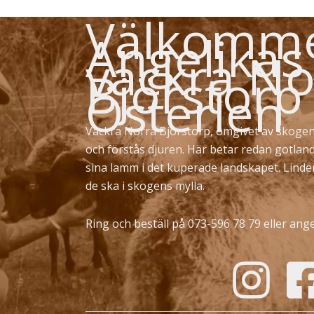
Välkommen
Angelikas
vackra No
Björstorp
Österlen
Vackra Norra Björstorp, omgivet av skogen
och förstås djuren. Här betar redan gotlan
sina lamm i det kuperade landskapet. Lind
de ska i skogens mylla.
Ring och beställ på 073-596 78 79 eller
ange