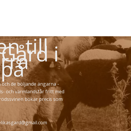
 till
 Gård i
rra
 på
 och de böljande ängarna -
ds- och värmlandsfår fritt med
erödssvinen bökar precis som
likasgard@gmail.com