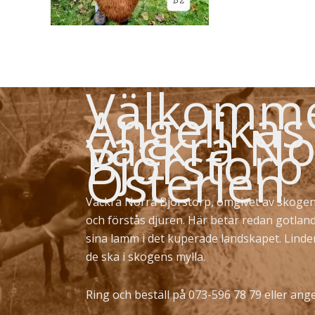
Välkommen
Angelikas
vackra No
Björstorp
Österlen
Vackra Norra Björstorp, omgivet av skogen
och förstås djuren. Här betar redan gotlan
sina lamm i det kuperade landskapet. Lind
de ska i skogens mylla.
Ring och beställ på 073-596 78 79 eller
ange