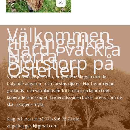
Välkommen
till Angelikas
Gård i vackra
Norra
Björstorp på
Österlen
Vackra Norra Björstorp, omgivet av skogen och de
böljande ängarna - och förstås djuren. Här betar redan
gotlands- och värmlandsfår fritt med sina lamm i det
kuperade landskapet. Linderödssvinen bökar precis som de
ska i skogens mylla.
Ring och beställ på 073-596 78 79 eller
angelikasgard@gmail.com