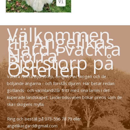
Välkommen
till Angelikas
Gård i vackra
Norra
Björstorp på
Österlen
Vackra Norra Björstorp, omgivet av skogen och de
böljande ängarna - och förstås djuren. Här betar redan
gotlands- och värmlandsfår fritt med sina lamm i det
kuperade landskapet. Linderödssvinen bökar precis som de
ska i skogens mylla.
Ring och beställ på 073-596 78 79 eller
angelikasgard@gmail.com