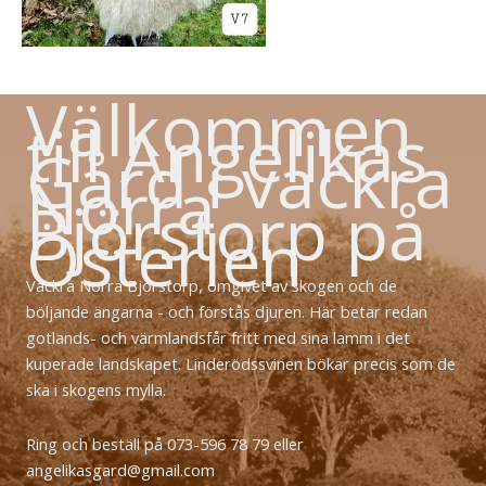
Välkommen
till Angelikas
Gård i vackra
Norra
Björstorp på
Österlen
Vackra Norra Björstorp, omgivet av skogen och de
böljande ängarna - och förstås djuren. Här betar redan
gotlands- och värmlandsfår fritt med sina lamm i det
kuperade landskapet. Linderödssvinen bökar precis som de
ska i skogens mylla.
Ring och beställ på 073-596 78 79 eller
angelikasgard@gmail.com