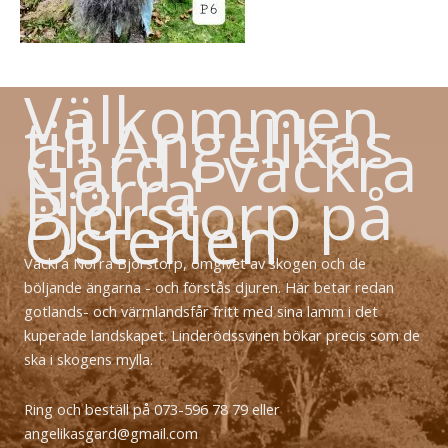
Välkommen
till Angelikas
Gård i vackra
Norra
Björstorp på
Österlen
Vackra Norra Björstorp, omgivet av skogen och de
böljande ängarna - och förstås djuren. Här betar redan
gotlands- och värmlandsfår fritt med sina lamm i det
kuperade landskapet. Linderödssvinen bökar precis som de
ska i skogens mylla.
Ring och beställ på 073-596 78 79 eller
angelikasgard@gmail.com