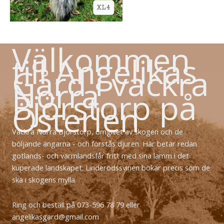
Välkommen
till Angelikas
Gård i vackra
Norra
Björstorp på
Österlen
Vackra Norra Björstorp, omgivet av skogen och de
böljande ängarna - och förstås djuren. Här betar redan
gotlands- och värmlandsfår fritt med sina lamm i det
kuperade landskapet. Linderödssvinen bökar precis som de
ska i skogens mylla.
Ring och beställ på 073-596 78 79 eller
angelikasgard@gmail.com