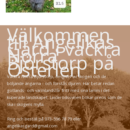
Välkommen
till Angelikas
Gård i vackra
Norra
Björstorp på
Österlen
Vackra Norra Björstorp, omgivet av skogen och de
böljande ängarna - och förstås djuren. Här betar redan
gotlands- och värmlandsfår fritt med sina lamm i det
kuperade landskapet. Linderödssvinen bökar precis som de
ska i skogens mylla.
Ring och beställ på 073-596 78 79 eller
angelikasgard@gmail.com