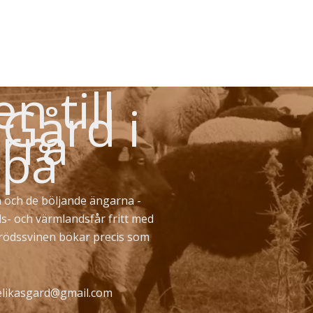
 till
 Gård i
rra
 på
 och de böljande ängarna -
ds- och värmlandsfår fritt med
erödssvinen bökar precis som
likasgard@gmail.com