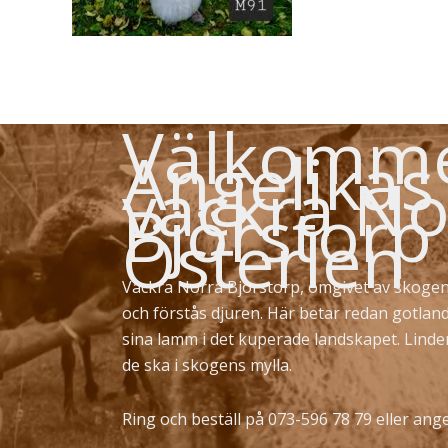
Välkommen
Angelikas
vackra No
Björstorp
Österlen
Vackra Norra Björstorp, omgivet av skogen
och förstås djuren. Här betar redan gotlan
sina lamm i det kuperade landskapet. Lind
de ska i skogens mylla.
Ring och beställ på 073-596 78 79 eller
ange