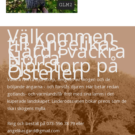
Välkommen
till Angelikas
Gård i vackra
Norra
Björstorp på
Österlen
Vackra Norra Björstorp, omgivet av skogen och de
böljande ängarna - och förstås djuren. Här betar redan
gotlands- och värmlandsfår fritt med sina lamm i det
kuperade landskapet. Linderödssvinen bökar precis som de
ska i skogens mylla.
Ring och beställ på 073-596 78 79 eller
angelikasgard@gmail.com