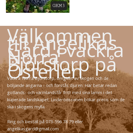
Välkommen
till Angelikas
Gård i vackra
Norra
Björstorp på
Österlen
Vackra Norra Björstorp, omgivet av skogen och de
böljande ängarna - och förstås djuren. Här betar redan
gotlands- och värmlandsfår fritt med sina lamm i det
kuperade landskapet. Linderödssvinen bökar precis som de
ska i skogens mylla.
Ring och beställ på 073-596 78 79 eller
angelikasgard@gmail.com