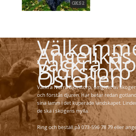
Välkommen
Angelikas
vackra No
Björstorp
Österlen
Vackra Norra Björstorp, omgivet av skogen
och förstås djuren. Här betar redan gotlan
sina lamm i det kuperade landskapet. Lind
de ska i skogens mylla.
Ring och beställ på 073-596 78 79 eller
ange