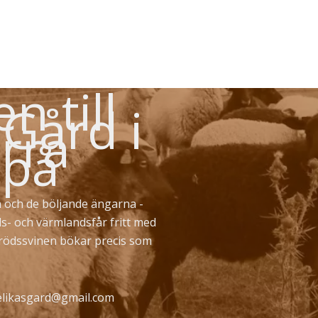
 till
 Gård i
rra
 på
 och de böljande ängarna -
ds- och värmlandsfår fritt med
erödssvinen bökar precis som
likasgard@gmail.com