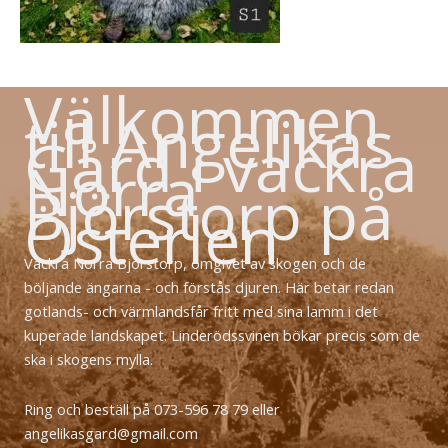
Välkommen
till Angelikas
Gård i vackra
Norra
Björstorp på
Österlen
Vackra Norra Björstorp, omgivet av skogen och de
böljande ängarna - och förstås djuren. Här betar redan
gotlands- och värmlandsfår fritt med sina lamm i det
kuperade landskapet. Linderödssvinen bökar precis som de
ska i skogens mylla.
Ring och beställ på 073-596 78 79 eller
angelikasgard@gmail.com