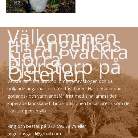
Välkommen
till Angelikas
Gård i vackra
Norra
Björstorp på
Österlen
Vackra Norra Björstorp, omgivet av skogen och de
böljande ängarna - och förstås djuren. Här betar redan
gotlands- och värmlandsfår fritt med sina lamm i det
kuperade landskapet. Linderödssvinen bökar precis som de
ska i skogens mylla.
Ring och beställ på 073-596 78 79 eller
angelikasgard@gmail.com