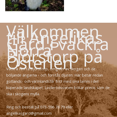
Välkommen
till Angelikas
Gård i vackra
Norra
Björstorp på
Österlen
Vackra Norra Björstorp, omgivet av skogen och de
böljande ängarna - och förstås djuren. Här betar redan
gotlands- och värmlandsfår fritt med sina lamm i det
kuperade landskapet. Linderödssvinen bökar precis som de
ska i skogens mylla.
Ring och beställ på 073-596 78 79 eller
angelikasgard@gmail.com