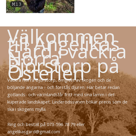
Välkommen
till Angelikas
Gård i vackra
Norra
Björstorp på
Österlen
Vackra Norra Björstorp, omgivet av skogen och de
böljande ängarna - och förstås djuren. Här betar redan
gotlands- och värmlandsfår fritt med sina lamm i det
kuperade landskapet. Linderödssvinen bökar precis som de
ska i skogens mylla.
Ring och beställ på 073-596 78 79 eller
angelikasgard@gmail.com