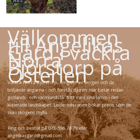
Välkommen
till Angelikas
Gård i vackra
Norra
Björstorp på
Österlen
Vackra Norra Björstorp, omgivet av skogen och de
böljande ängarna - och förstås djuren. Här betar redan
gotlands- och värmlandsfår fritt med sina lamm i det
kuperade landskapet. Linderödssvinen bökar precis som de
ska i skogens mylla.
Ring och beställ på 073-596 78 79 eller
angelikasgard@gmail.com