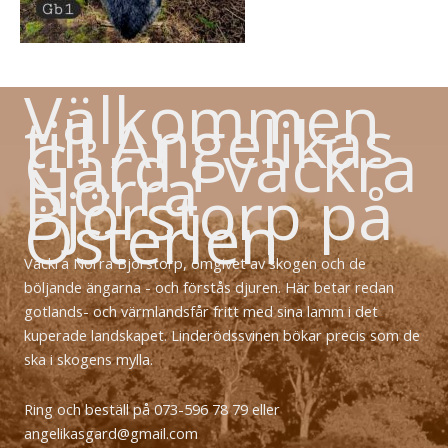
Välkommen
till Angelikas
Gård i vackra
Norra
Björstorp på
Österlen
Vackra Norra Björstorp, omgivet av skogen och de
böljande ängarna - och förstås djuren. Här betar redan
gotlands- och värmlandsfår fritt med sina lamm i det
kuperade landskapet. Linderödssvinen bökar precis som de
ska i skogens mylla.
Ring och beställ på 073-596 78 79 eller
angelikasgard@gmail.com