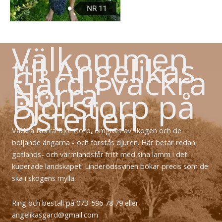
Välkommen
till Angelikas
Gård i vackra
Norra
Björstorp på
Österlen
Vackra Norra Björstorp, omgivet av skogen och de
böljande ängarna - och förstås djuren. Här betar redan
gotlands- och värmlandsfår fritt med sina lamm i det
kuperade landskapet. Linderödssvinen bökar precis som de
ska i skogens mylla.
Ring och beställ på 073-596 78 79 eller
angelikasgard@gmail.com