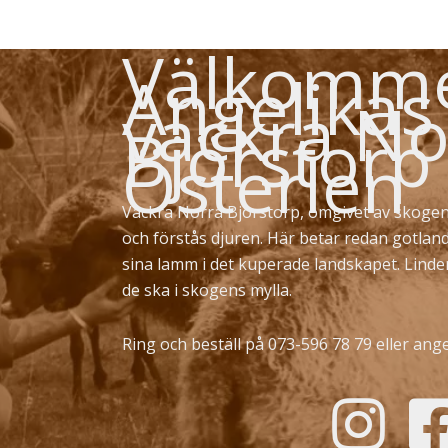
Välkommen
Angelikas
vackra No
Björstorp
Österlen
Vackra Norra Björstorp, omgivet av skogen
och förstås djuren. Här betar redan gotlan
sina lamm i det kuperade landskapet. Lind
de ska i skogens mylla.
Ring och beställ på 073-596 78 79 eller
ange