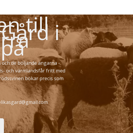
 till
 Gård i
rra
 på
 och de böljande ängarna -
ds- och värmlandsfår fritt med
erödssvinen bökar precis som
likasgard@gmail.com