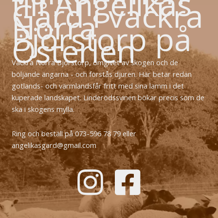
till Angelikas
Gård i vackra
Norra
Björstorp på
Österlen
Vackra Norra Björstorp, omgivet av skogen och de
böljande ängarna - och förstås djuren. Här betar redan
gotlands- och värmlandsfår fritt med sina lamm i det
kuperade landskapet. Linderödssvinen bökar precis som de
ska i skogens mylla.
Ring och beställ på 073-596 78 79 eller
angelikasgard@gmail.com