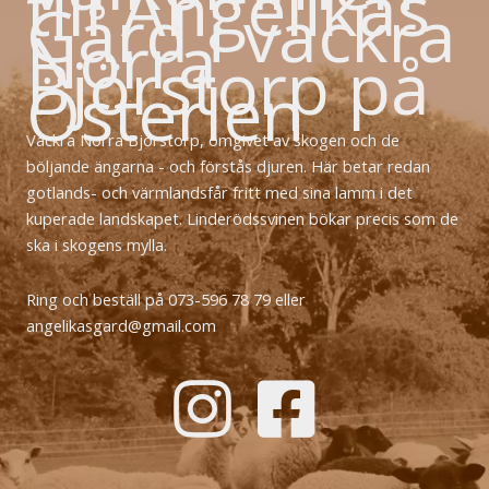
till Angelikas
Gård i vackra
Norra
Björstorp på
Österlen
Vackra Norra Björstorp, omgivet av skogen och de
böljande ängarna - och förstås djuren. Här betar redan
gotlands- och värmlandsfår fritt med sina lamm i det
kuperade landskapet. Linderödssvinen bökar precis som de
ska i skogens mylla.
Ring och beställ på 073-596 78 79 eller
angelikasgard@gmail.com