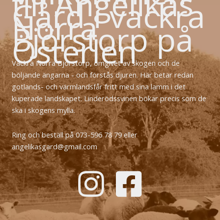
till Angelikas
Gård i vackra
Norra
Björstorp på
Österlen
Vackra Norra Björstorp, omgivet av skogen och de
böljande ängarna - och förstås djuren. Här betar redan
gotlands- och värmlandsfår fritt med sina lamm i det
kuperade landskapet. Linderödssvinen bökar precis som de
ska i skogens mylla.
Ring och beställ på 073-596 78 79 eller
angelikasgard@gmail.com